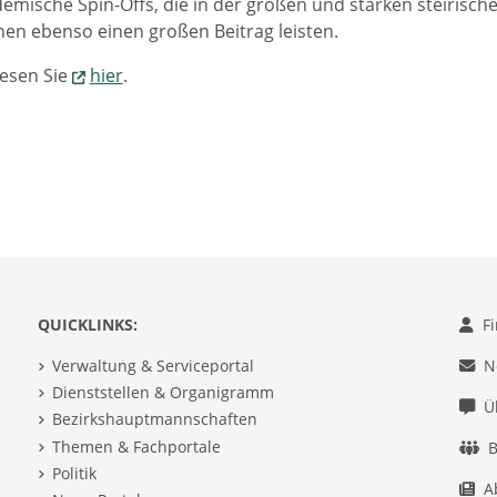
emische Spin-Offs, die in der großen und starken steirisch
en ebenso einen großen Beitrag leisten.
esen Sie
hier
.
QUICKLINKS:
F
Verwaltung & Serviceportal
N
Dienststellen & Organigramm
Ü
Bezirkshauptmannschaften
Themen & Fachportale
B
Politik
A